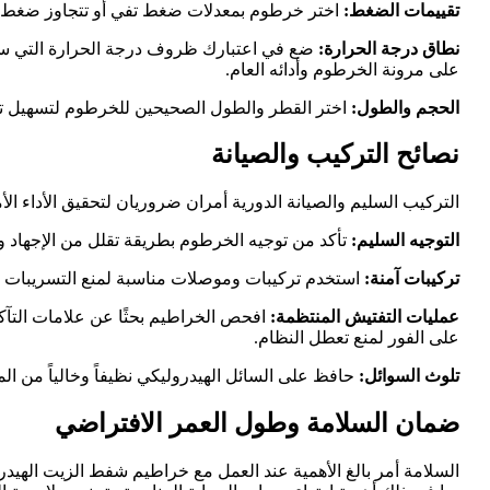
تقييمات الضغط:
اختر خرطوم بمعدلات ضغط تفي أو تتجاوز ضغط ال
نطاق درجة الحرارة:
ضع في اعتبارك ظروف درجة الحرارة التي سي
على مرونة الخرطوم وأدائه العام.
الحجم والطول:
اختر القطر والطول الصحيحين للخرطوم لتسهيل ت
نصائح التركيب والصيانة
التركيب السليم والصيانة الدورية أمران ضروريان لتحقيق الأداء ا
التوجيه السليم:
تأكد من توجيه الخرطوم بطريقة تقلل من الإجهاد وال
تركيبات آمنة:
استخدم تركيبات وموصلات مناسبة لمنع التسريبات و
عمليات التفتيش المنتظمة:
افحص الخراطيم بحثًا عن علامات التآكل
على الفور لمنع تعطل النظام.
تلوث السوائل:
حافظ على السائل الهيدروليكي نظيفاً وخالياً من ال
ضمان السلامة وطول العمر الافتراضي
السلامة أمر بالغ الأهمية عند العمل مع خراطيم شفط الزيت الهيدر