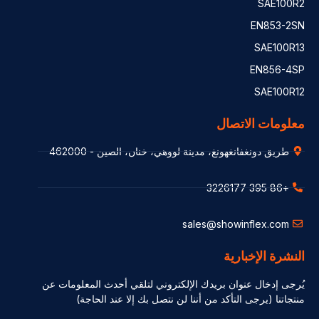
SAE100R2
EN853-2SN
SAE100R13
EN856-4SP
SAE100R12
معلومات الاتصال
طريق دونغفانغهونغ، مدينة لووهي، خنان، الصين - 462000
+86 395 3226177
sales@showinflex.com
النشرة الإخبارية
يُرجى إدخال عنوان بريدك الإلكتروني لتلقي أحدث المعلومات عن
منتجاتنا (يرجى التأكد من أننا لن نتصل بك إلا عند الحاجة)