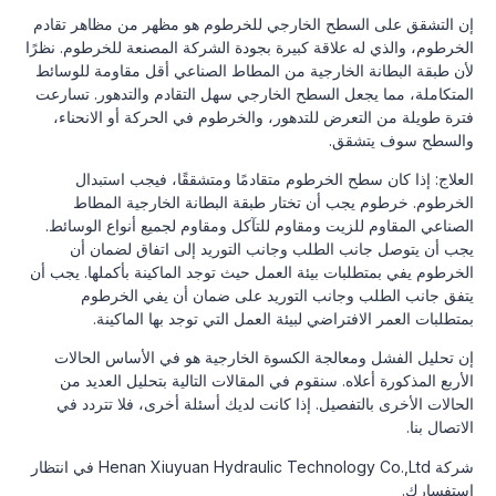
إن التشقق على السطح الخارجي للخرطوم هو مظهر من مظاهر تقادم
الخرطوم، والذي له علاقة كبيرة بجودة الشركة المصنعة للخرطوم. نظرًا
لأن طبقة البطانة الخارجية من المطاط الصناعي أقل مقاومة للوسائط
المتكاملة، مما يجعل السطح الخارجي سهل التقادم والتدهور. تسارعت
فترة طويلة من التعرض للتدهور، والخرطوم في الحركة أو الانحناء،
والسطح سوف يتشقق.
العلاج: إذا كان سطح الخرطوم متقادمًا ومتشققًا، فيجب استبدال
الخرطوم. خرطوم يجب أن تختار طبقة البطانة الخارجية المطاط
الصناعي المقاوم للزيت ومقاوم للتآكل ومقاوم لجميع أنواع الوسائط.
يجب أن يتوصل جانب الطلب وجانب التوريد إلى اتفاق لضمان أن
الخرطوم يفي بمتطلبات بيئة العمل حيث توجد الماكينة بأكملها. يجب أن
يتفق جانب الطلب وجانب التوريد على ضمان أن يفي الخرطوم
بمتطلبات العمر الافتراضي لبيئة العمل التي توجد بها الماكينة.
إن تحليل الفشل ومعالجة الكسوة الخارجية هو في الأساس الحالات
الأربع المذكورة أعلاه. سنقوم في المقالات التالية بتحليل العديد من
الحالات الأخرى بالتفصيل. إذا كانت لديك أسئلة أخرى، فلا تتردد في
الاتصال بنا.
شركة Henan Xiuyuan Hydraulic Technology Co.,Ltd في انتظار
استفسارك.