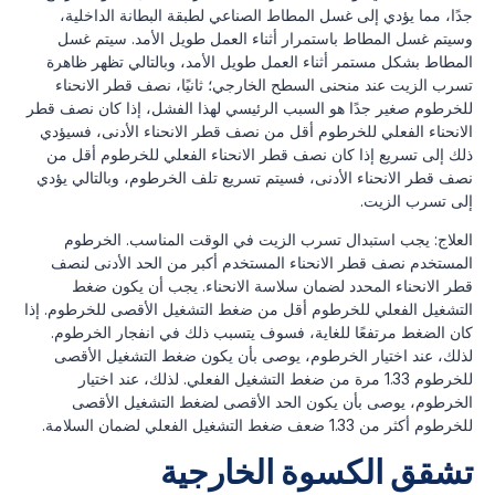
جدًا، مما يؤدي إلى غسل المطاط الصناعي لطبقة البطانة الداخلية،
وسيتم غسل المطاط باستمرار أثناء العمل طويل الأمد. سيتم غسل
المطاط بشكل مستمر أثناء العمل طويل الأمد، وبالتالي تظهر ظاهرة
تسرب الزيت عند منحنى السطح الخارجي؛ ثانيًا، نصف قطر الانحناء
للخرطوم صغير جدًا هو السبب الرئيسي لهذا الفشل، إذا كان نصف قطر
الانحناء الفعلي للخرطوم أقل من نصف قطر الانحناء الأدنى، فسيؤدي
ذلك إلى تسريع إذا كان نصف قطر الانحناء الفعلي للخرطوم أقل من
نصف قطر الانحناء الأدنى، فسيتم تسريع تلف الخرطوم، وبالتالي يؤدي
إلى تسرب الزيت.
العلاج: يجب استبدال تسرب الزيت في الوقت المناسب. الخرطوم
المستخدم نصف قطر الانحناء المستخدم أكبر من الحد الأدنى لنصف
قطر الانحناء المحدد لضمان سلاسة الانحناء. يجب أن يكون ضغط
التشغيل الفعلي للخرطوم أقل من ضغط التشغيل الأقصى للخرطوم. إذا
كان الضغط مرتفعًا للغاية، فسوف يتسبب ذلك في انفجار الخرطوم.
لذلك، عند اختيار الخرطوم، يوصى بأن يكون ضغط التشغيل الأقصى
للخرطوم 1.33 مرة من ضغط التشغيل الفعلي. لذلك، عند اختيار
الخرطوم، يوصى بأن يكون الحد الأقصى لضغط التشغيل الأقصى
للخرطوم أكثر من 1.33 ضعف ضغط التشغيل الفعلي لضمان السلامة.
تشقق الكسوة الخارجية