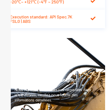
-20℃~ +121℃ (-4℉ ~ 250℉)
Execution standard: API Spec.7K
FSL0 | ABS
Besoin d'aide ?
Cliquez pour vous renseigner !
Nous répondrons à toutes vos demandes dans
les 12 heures, veuillez nous fournir des
informations détaillées.