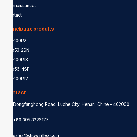
Connaissances
Contact
Principaux produits
SAE100R2
EN853-2SN
SAE100R13
EN856-4SP
SAE100R12
Contact
Dongfanghong Road, Luohe City, Henan, Chine - 462000
+86 395 3226177
sales@showinflex.com