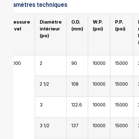
Paramètres techniques
Pressure
Diamètre
O.D.
W.P.
P.P.
Level
intérieur
(mm)
(psi)
(psi)
(po)
10000
2
90
10000
15000
2 1/2
108
10000
15000
3
122.6
10000
15000
3 1/2
137
10000
15000