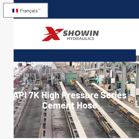
Français
X
API 7K High Pressure Series
Cement Hose