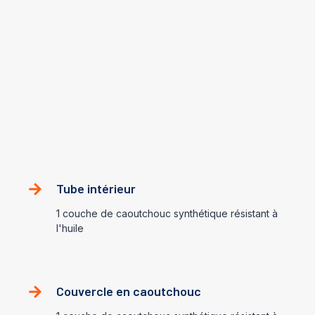
SAE100 R13
Ce tuyau est constitué d'un tube intérieur en caoutchouc
synthétique résistant à l'huile, de plusieurs couches en
spirale de fil d'acier lourd enroulées dans des directions
alternées, et d'un revêtement en caoutchouc synthétique
résistant à l'huile et aux intempéries.
La construction
Tube intérieur
1 couche de caoutchouc synthétique résistant à
l'huile
Couvercle en caoutchouc