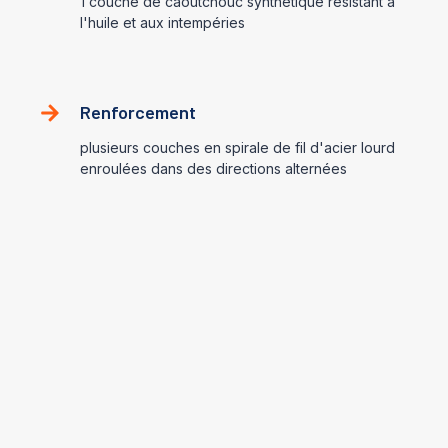
1 couche de caoutchouc synthétique résistant à
l'huile et aux intempéries
Renforcement
plusieurs couches en spirale de fil d'acier lourd
enroulées dans des directions alternées
Domaine d'application
Fluides hydrauliques à base de
pétrole