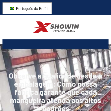
Português do Brasil
Observe a qualidade desde a
embalagem: Como nossa
fábrica garante que cada
mangueira atenda aos altos
padrões