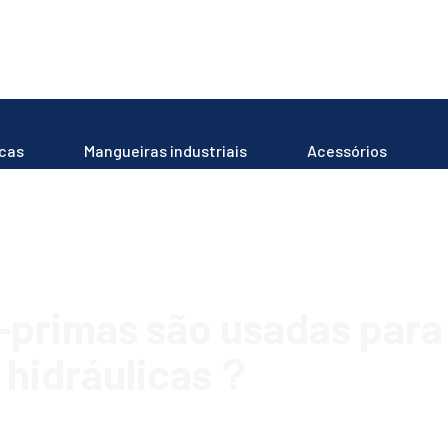
icas
Mangueiras industriais
Acessórios
s-primas são usadas par
hidráulicas？