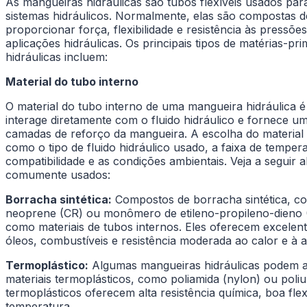
As mangueiras hidráulicas são tubos flexíveis usados para
sistemas hidráulicos. Normalmente, elas são compostas d
proporcionar força, flexibilidade e resistência às press
aplicações hidráulicas. Os principais tipos de matérias-
hidráulicas incluem:
Material do tubo interno
O material do tubo interno de uma mangueira hidráulica
interage diretamente com o fluido hidráulico e fornece uma
camadas de reforço da mangueira. A escolha do material 
como o tipo de fluido hidráulico usado, a faixa de tempera
compatibilidade e as condições ambientais. Veja a seguir a
comumente usados:
Borracha sintética:
Compostos de borracha sintética, co
neoprene (CR) ou monômero de etileno-propileno-dieno
como materiais de tubos internos. Eles oferecem excelente 
óleos, combustíveis e resistência moderada ao calor e à 
Termoplástico:
Algumas mangueiras hidráulicas podem ap
materiais termoplásticos, como poliamida (nylon) ou poli
termoplásticos oferecem alta resistência química, boa flex
temperatura.