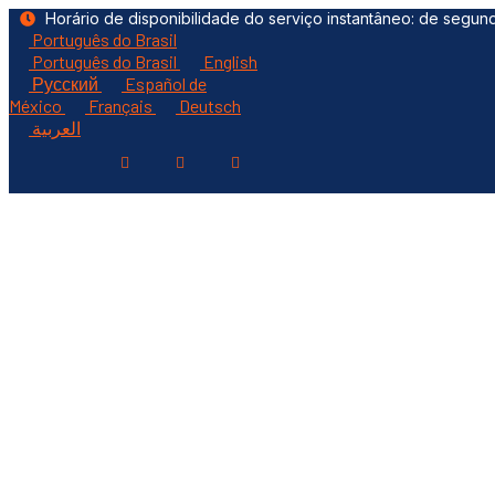
Ir
Horário de disponibilidade do serviço instantâneo: de segun
Português do Brasil
para
o
Português do Brasil
English
conteúdo
Русский
Español de
México
Français
Deutsch
العربية