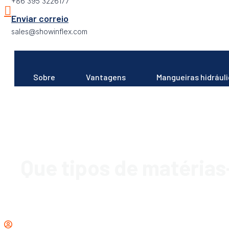
+86 395 3226177
Enviar correio
sales@showinflex.com
Sobre
Vantagens
Mangueiras hidrául
Que tipos de matéria