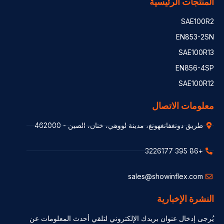
المنتجات الرئيسية
SAE100R2
EN853-2SN
SAE100R13
EN856-4SP
SAE100R12
معلومات الاتصال
طريق دونغفانغهونغ، مدينة لووهي، خنان، الصين - 462000
+86 395 3226177
sales@showinflex.com
النشرة الإخبارية
يُرجى إدخال عنوان بريدك الإلكتروني لتلقي أحدث المعلومات عن