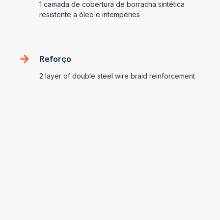
1 camada de cobertura de borracha sintética
resistente a óleo e intempéries
Reforço
2 layer of double steel wire braid reinforcement
Faixa de aplicação
Petroleum Base Hydraulic Fluids OR
Water
-40℃~ +100℃ (-40℉ ~ 212℉)