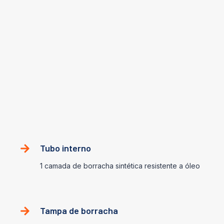
EN853-2SN
This hose consists of an inner tube of oil and water-resistant
synthetic rubber, one layer of tensile steel wire, and an oil
and weather resistant synthetic rubber cover.
Construção
Tubo interno
1 camada de borracha sintética resistente a óleo
Tampa de borracha