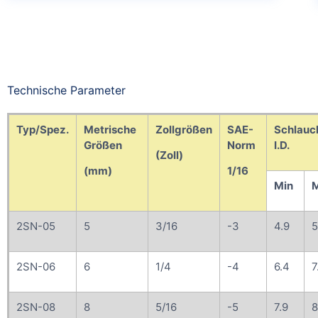
Technische Parameter
Typ/Spez.
Metrische
Zollgrößen
SAE-
Schlauc
Größen
Norm
I.D.
(Zoll)
(mm)
1/16
Min
2SN-05
5
3/16
-3
4.9
5
2SN-06
6
1/4
-4
6.4
7
2SN-08
8
5/16
-5
7.9
8