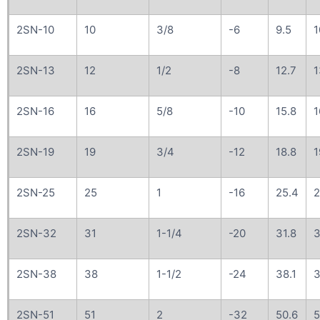
2SN-10
10
3/8
-6
9.5
1
2SN-13
12
1/2
-8
12.7
1
2SN-16
16
5/8
-10
15.8
1
2SN-19
19
3/4
-12
18.8
1
2SN-25
25
1
-16
25.4
2
2SN-32
31
1-1/4
-20
31.8
3
2SN-38
38
1-1/2
-24
38.1
3
2SN-51
51
2
-32
50.6
5