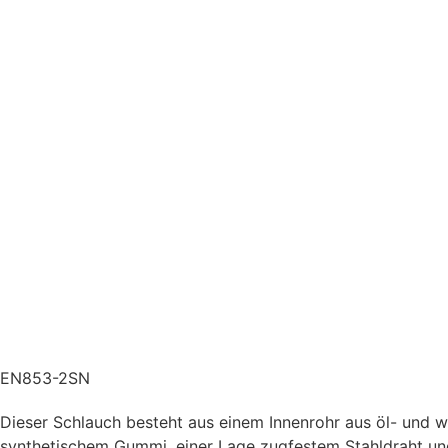
EN853-2SN
Dieser Schlauch besteht aus einem Innenrohr aus öl- und
synthetischem Gummi, einer Lage zugfestem Stahldraht und