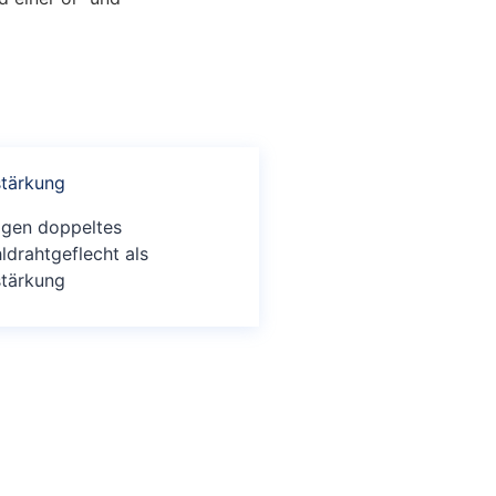
stärkung
agen doppeltes
ldrahtgeflecht als
stärkung