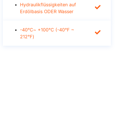
Hydraulikflüssigkeiten auf
Erdölbasis ODER Wasser
-40℃~ +100℃ (-40℉ ~
212℉)
Brauchen Sie Unterstützung?
Einfach anklicken und anfragen!
Alle Ihre Anfragen werden innerhalb
von 24 Stunden zurück, bitte geben