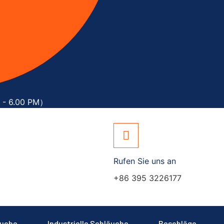
M - 6.00 PM）
Rufen Sie uns an
+86 395 3226177
äuche
Industrielle Schläuche
Beschläge