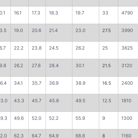
0.1
16.1
17.3
18.3
19.7
33
4790
3.5
19.0
20.6
21.4
23.0
3990
27.5
6.7
22.2
23.8
24.5
26.2
25
3625
9.8
26.2
27.8
28.4
30.1
3120
21.5
6.4
34.1
35.7
36.9
38.9
2400
16.5
3.0
43.3
45.7
45.8
49.5
12.5
1810
9.3
49.6
52.0
52.2
55.9
9
1300
2.0
62.3
64.7
64.9
68.6
1160
8