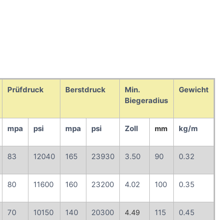
Prüfdruck
Berstdruck
Min.
Gewicht
Biegeradius
mpa
psi
mpa
psi
Zoll
kg/m
mm
83
12040
165
23930
3.50
90
0.32
80
11600
160
23200
4.02
100
0.35
70
10150
140
20300
115
0.45
4.49