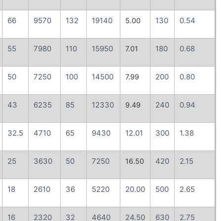
66
9570
132
19140
130
0.54
5.00
55
7980
110
15950
180
0.68
7.01
50
7250
100
14500
200
0.80
7.99
43
6235
85
12330
240
0.94
9.49
32.5
4710
65
9430
12.01
300
1.38
25
3630
50
7250
420
2.15
16.50
18
2610
36
5220
20.00
500
2.65
16
2320
32
4640
24.50
630
2.75