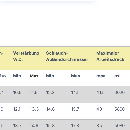
h-
Verstärkung
Schlauch-
Maximaler
W.D.
Außendurchmesser
Arbeitsdruck
Max
Min
Min
Max
mpa
psi
Max
.4
10.6
11.6
12.8
14.1
41.5
6020
.0
12.1
13.3
14.6
15.7
40
5800
.5
13.7
14.9
15.8
17.3
35
5080