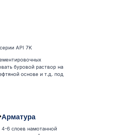
серии API 7K
 цементировочных
вать буровой раствор на
ефтяной основе и т.д. под
Арматура
4-6 слоев намотанной