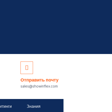
Отправить почту
sales@showinflex.com
итинги
Знания