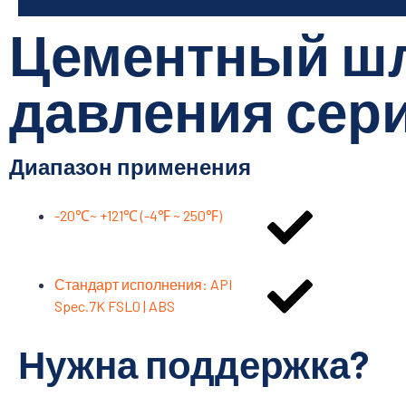
Цементный шл
давления сери
Диапазон применения
-20℃~ +121℃ (-4℉ ~ 250℉)
Стандарт исполнения: API
Spec.7K FSL0 | ABS
Нужна поддержка?