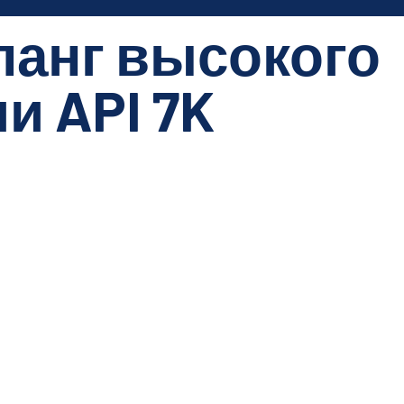
анг высокого
Связаться с
и API 7K