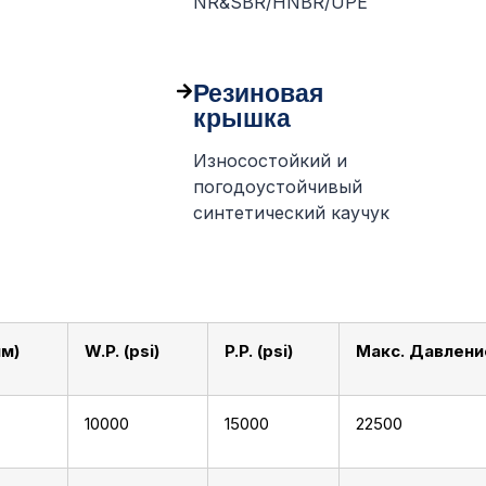
NR&SBR/HNBR/UPE
Резиновая
крышка
Износостойкий и
погодоустойчивый
синтетический каучук
мм)
W.P. (psi)
P.P. (psi)
Макс. Давление
10000
15000
22500