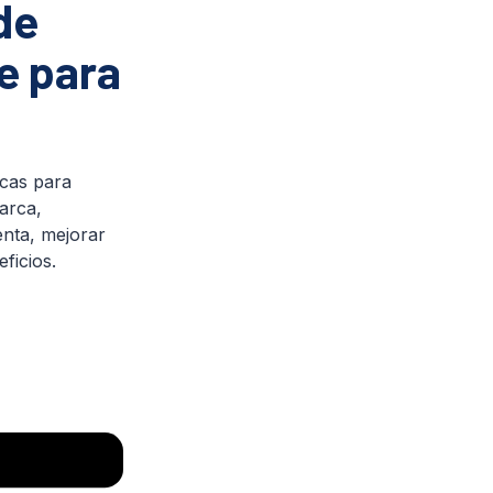
de
e para
cas para
arca,
enta, mejorar
ficios.