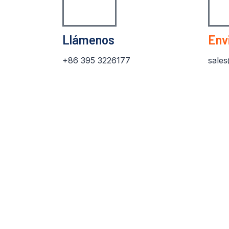
Llámenos
Env
+86 395 3226177
sale