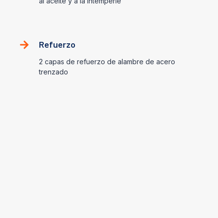
al aceite y a la intemperie
Refuerzo
2 capas de refuerzo de alambre de acero
trenzado
Ámbito de aplicación
Fluidos hidráulicos a base de
petróleo o agua
-40℃~ +100℃ (-40℉ ~ 212℉)