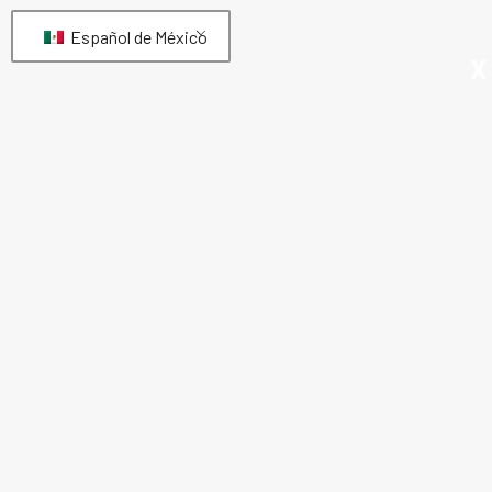
Español de México
X
EN853-2SC