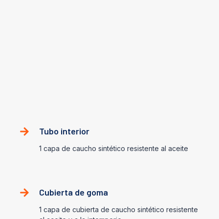
EN853-2SC
Esta manguera consta de un tubo interior de caucho sintético
resistente al aceite y al agua, dos capas de refuerzo
trenzado de alambre de acero resistente a la tracción y una
cubierta de caucho sintético resistente al aceite y a la
intemperie.
Construcción
Tubo interior
1 capa de caucho sintético resistente al aceite
Cubierta de goma
1 capa de cubierta de caucho sintético resistente