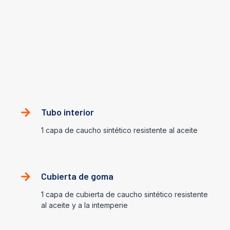
Esta manguera consta de un tubo interior de caucho sintético
resistente al aceite, cuatro capas en espiral de alambre de
acero enrollado en direcciones alternas y una cubierta de
caucho sintético resistente al aceite y a la intemperie.
Construcción
Tubo interior
1 capa de caucho sintético resistente al aceite
Cubierta de goma
1 capa de cubierta de caucho sintético resistente
al aceite y a la intemperie