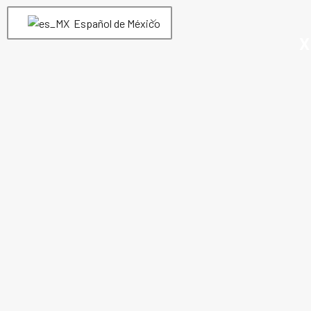
Español de México
X
SAE100 R12