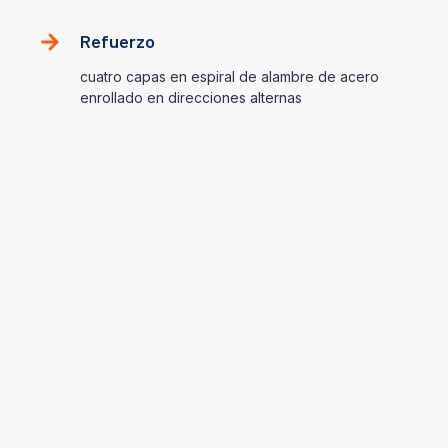
Refuerzo
cuatro capas en espiral de alambre de acero
enrollado en direcciones alternas
Ámbito de aplicación
Fluidos hidráulicos a base de
petróleo
-40℃~ +121℃ (-40℉ ~ 250℉)