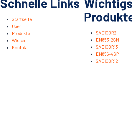
Schnelle Links
Wichtig
Produkt
Startseite
Über
SAE100R2
Produkte
EN853-2SN
Wissen
SAE100R13
Kontakt
EN856-4SP
SAE100R12