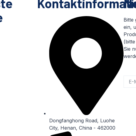
ste
Kontaktinformat
Ne
e
Bitte
ein,
Produ
(bitt
Sie n
werd
Dongfanghong Road, Luohe
City, Henan, China - 462000