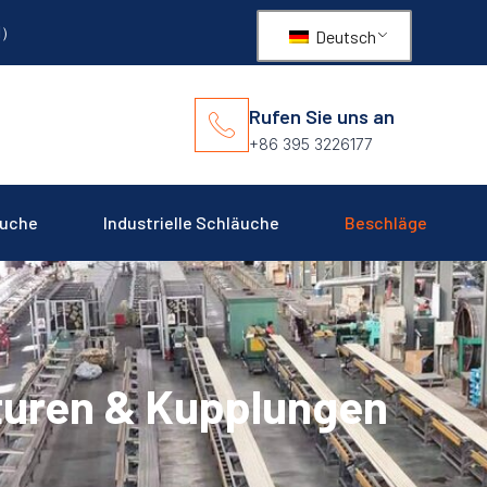
PM）
Deutsch
Rufen Sie uns an
+86 395 3226177
äuche
Industrielle Schläuche
Beschläge
uren & Kupplungen