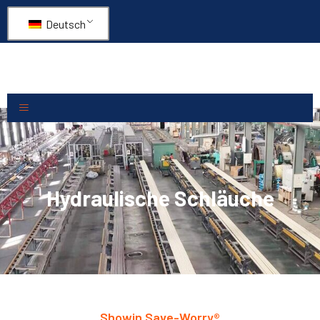
Deutsch
Hydraulische Schläuche
Showin Save-Worry®