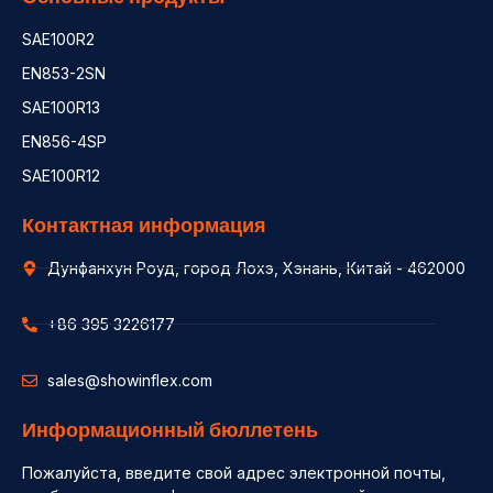
SAE100R2
EN853-2SN
SAE100R13
EN856-4SP
SAE100R12
Контактная информация
Дунфанхун Роуд, город Лохэ, Хэнань, Китай - 462000
+86 395 3226177
sales@showinflex.com
Информационный бюллетень
Пожалуйста, введите свой адрес электронной почты,